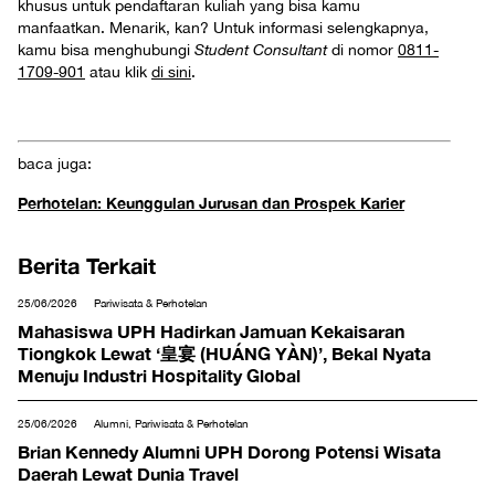
khusus untuk pendaftaran kuliah yang bisa kamu
manfaatkan. Menarik, kan? Untuk informasi selengkapnya,
kamu bisa menghubungi
Student Consultant
di nomor
0811-
1709-901
atau klik
di sini
.
baca juga:
Perhotelan: Keunggulan Jurusan dan Prospek Karier
Berita Terkait
25/06/2026
Pariwisata & Perhotelan
Mahasiswa UPH Hadirkan Jamuan Kekaisaran
Tiongkok Lewat ‘皇宴 (HUÁNG YÀN)’, Bekal Nyata
Menuju Industri Hospitality Global
25/06/2026
Alumni, Pariwisata & Perhotelan
Brian Kennedy Alumni UPH Dorong Potensi Wisata
Daerah Lewat Dunia Travel