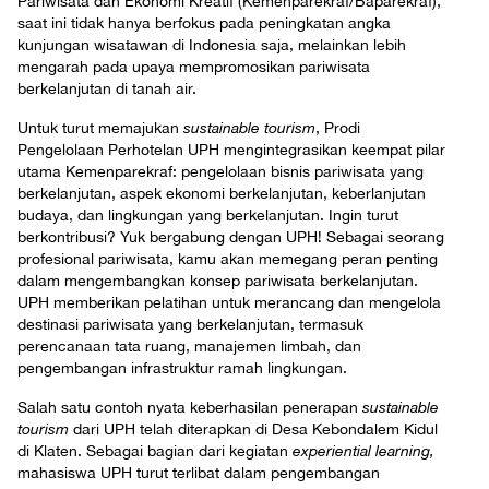
Pariwisata dan Ekonomi Kreatif (Kemenparekraf/Baparekraf),
saat ini tidak hanya berfokus pada peningkatan angka
kunjungan wisatawan di Indonesia saja, melainkan lebih
mengarah pada upaya mempromosikan pariwisata
berkelanjutan di tanah air.
Untuk turut memajukan
sustainable tourism
, Prodi
Pengelolaan Perhotelan UPH mengintegrasikan keempat pilar
utama Kemenparekraf: pengelolaan bisnis pariwisata yang
berkelanjutan, aspek ekonomi berkelanjutan, keberlanjutan
budaya, dan lingkungan yang berkelanjutan. Ingin turut
berkontribusi? Yuk bergabung dengan UPH! Sebagai seorang
profesional pariwisata, kamu akan memegang peran penting
dalam mengembangkan konsep pariwisata berkelanjutan.
UPH memberikan pelatihan untuk merancang dan mengelola
destinasi pariwisata yang berkelanjutan, termasuk
perencanaan tata ruang, manajemen limbah, dan
pengembangan infrastruktur ramah lingkungan.
Salah satu contoh nyata keberhasilan penerapan
sustainable
tourism
dari UPH telah diterapkan di Desa Kebondalem Kidul
di Klaten. Sebagai bagian dari kegiatan
experiential learning,
mahasiswa UPH turut terlibat dalam pengembangan