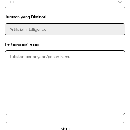
Jurusan yang Diminati
Pertanyaan/Pesan