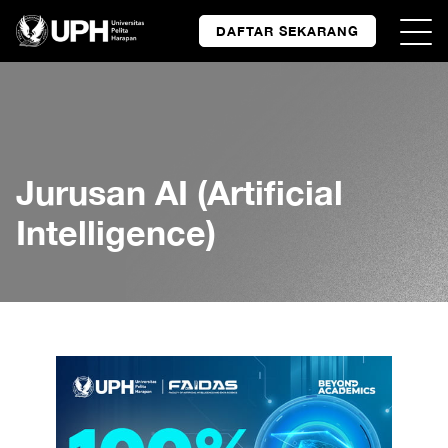
DAFTAR SEKARANG
Jurusan AI (Artificial
Intelligence)