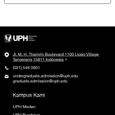
Jl. M. H. Thamrin Boulevard 1100 Lippo Village
Tangerang 15811 Indonesia
(021) 546 0901
undergraduate.admission@uph.edu
graduate.admission@uph.edu
Kampus Kami
UPH Medan
UPH Surabaya