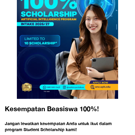
Kesempatan Beasiswa 100%!
Jangan lewatkan kesempatan Anda untuk ikut dalam
program Student Scholarship kami!