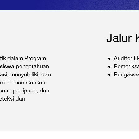
Jalur 
itik dalam Program
Auditor Ek
asiswa pengetahuan
Pemeriksa
si, menyelidiki, dan
Pengawas
am ini menekankan
ksaan penipuan, dan
eteksi dan