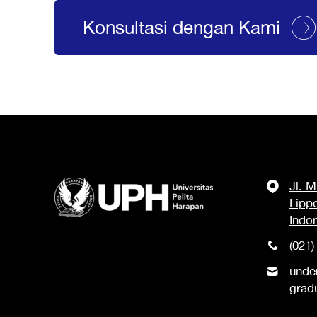
Konsultasi dengan Kami
Jl. 
Lipp
Indo
(021)
unde
grad