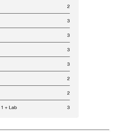
2
3
3
3
3
2
2
1 + Lab
3