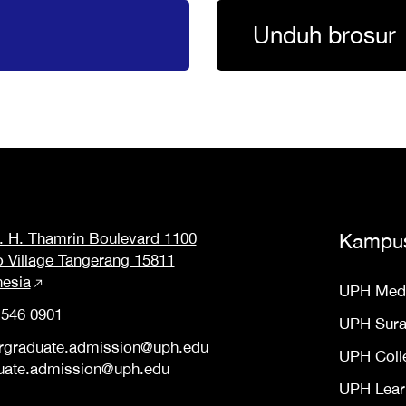
Unduh brosur
M. H. Thamrin Boulevard 1100
Kampu
o Village Tangerang 15811
nesia
UPH Med
 546 0901
UPH Sur
rgraduate.admission@uph.edu
UPH Coll
uate.admission@uph.edu
UPH Lear