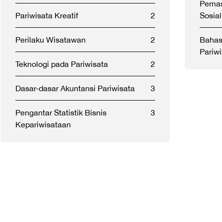
Pemas
Pariwisata Kreatif
2
Sosial
Perilaku Wisatawan
2
Bahasa
Pariwi
Teknologi pada Pariwisata
2
Dasar-dasar Akuntansi Pariwisata
3
Pengantar Statistik Bisnis
3
Kepariwisataan