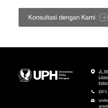
Konsultasi dengan Kami
Jl. 
Lipp
Indo
(021)
unde
grad