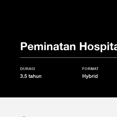
Peminatan Hospita
DURASI
FORMAT
3.5 tahun
Hybrid