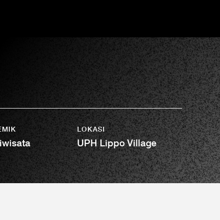
EMIK
LOKASI
iwisata
UPH Lippo Village