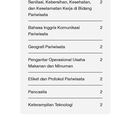
Sanitasi, Kebersihan, Kesehatan,
2
dan Keselamatan Kerja di Bidang
Pariwisata
Bahasa Inggris Komunikasi
2
Pariwisata
Geografi Pariwisata
2
Pengantar Operasional Usaha
2
Makanan dan Minuman
Etiket dan Protokol Pariwisata
2
Pancasila
2
Keterampilan Teknologi
2