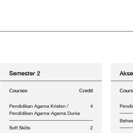
Semester 2
Akse
Courses
Credit
Cours
Pendidikan Agama Kristen /
4
Pendi
Pendidikan Agama-Agama Dunia
Bahas
Soft Skills
2