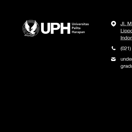
Jl. 
Lipp
Indo
(021)
unde
grad