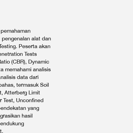
an pemahaman
 pengenalan alat dan
Testing. Peserta akan
netration Tests
 Ratio (CBR), Dynamic
ta memahami analisis
nalisis data dari
bahas, termasuk Soil
t, Atterberg Limit
r Test, Unconfined
 pendekatan yang
rasikan hasil
 mendukung
t.