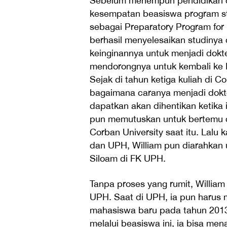
Sebelum menempuh pendidikan di
kesempatan beasiswa program stu
sebagai Preparatory Program for
berhasil menyelesaikan studinya
keinginannya untuk menjadi dokte
mendorongnya untuk kembali ke 
Sejak di tahun ketiga kuliah di C
bagaimana caranya menjadi dokte
dapatkan akan dihentikan ketika i
pun memutuskan untuk bertemu d
Corban University saat itu. Lalu
dan UPH, William pun diarahkan
Siloam di FK UPH.
Tanpa proses yang rumit, Willia
UPH. Saat di UPH, ia pun harus m
mahasiswa baru pada tahun 2013.
melalui beasiswa ini, ia bisa me