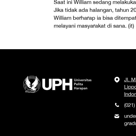
Saat ini William sedang melaku
Jika tidak ada halangan, tahun 2
William berharap ia bisa ditemp
melayani masyarakat di sana. (it)
Jl. 
Lipp
Indo
(021)
unde
grad