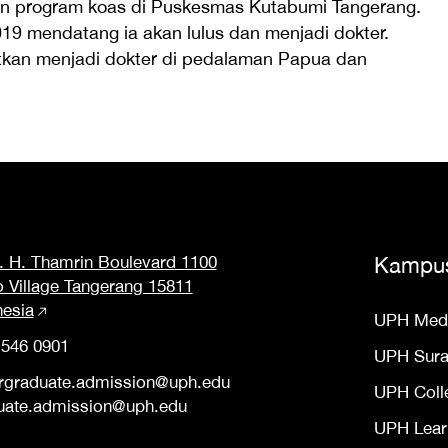
kan program koas di Puskesmas Kutabumi Tangerang.
019 mendatang ia akan lulus dan menjadi dokter.
atkan menjadi dokter di pedalaman Papua dan
M. H. Thamrin Boulevard 1100
Kampu
o Village Tangerang 15811
nesia
UPH Med
 546 0901
UPH Sur
rgraduate.admission@uph.edu
UPH Coll
uate.admission@uph.edu
UPH Lear