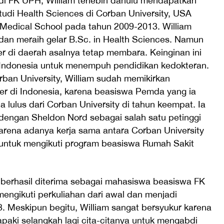
 FK UPH, William terlebih dahulu mendapatkan
di Health Sciences di Corban University, USA
 Medical School pada tahun 2009-2013. William
 dan meraih gelar B.Sc. in Health Sciences. Namun
r di daerah asalnya tetap membara. Keinginan ini
Indonesia untuk menempuh pendidikan kedokteran.
orban University, William sudah memikirkan
r di Indonesia, karena beasiswa Pemda yang ia
a lulus dari Corban University di tahun keempat. Ia
engan Sheldon Nord sebagai salah satu petinggi
 karena adanya kerja sama antara Corban University
 untuk mengikuti program beasiswa Rumah Sakit
m berhasil diterima sebagai mahasiswa beasiswa FK
engikuti perkuliahan dari awal dan menjadi
 Meskipun begitu, William sangat bersyukur karena
napaki selangkah lagi cita-citanya untuk mengabdi