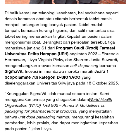
Di balik kemajuan teknologi kesehatan, hal sederhana seperti
desain kemasan obat atau vitamin berbentuk tablet masih
menjadi tantangan bagi banyak pasien. Tablet mudah
tumpah, kemasan kurang higienis, dan sulit memantau sisa
tablet sering menurunkan tingkat kepatuhan pasien dalam
mengonsumsi obat. Berangkat dari persoalan tersebut, tiga
Program Studi (Prodi) Farmasi
mahasiswa jenjang S1 dari
Universitas Pelita Harapan (UPH)
angkatan 2023—Florencia
Hermawan, Livya Virginia Pieky, dan Sharren Junita Suwardi,
mengembangkan inovasi kemasan
self-dispensing
bernama
SigmaVit.
Juara 1
Inovasi ini membawa mereka meraih
Scopolamine 7th kategori D-SIGNACO
yang
diselenggarakan Universitas Sriwijaya pada 18 Oktober 2025.
“Keunggulan SigmaVit tidak muncul secara instan. Kami
menggunakan prinsip yang ditegaskan dalam
World Health
Organization (WHO) TRS 902 – Annex 9: Guidelines on
packaging for pharmaceutical products,
yang menyatakan
bahwa
unit dose packaging
mampu mengurangi kesalahan
pemberian, lebih praktis, dan dapat meningkatkan kepatuhan
pada pasien,” jelas Livya.