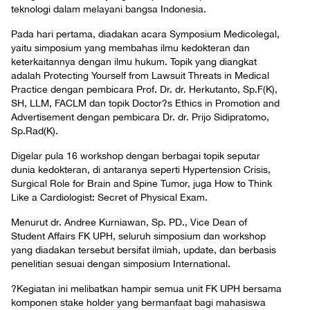
teknologi dalam melayani bangsa Indonesia.
Pada hari pertama, diadakan acara Symposium Medicolegal,
yaitu simposium yang membahas ilmu kedokteran dan
keterkaitannya dengan ilmu hukum. Topik yang diangkat
adalah Protecting Yourself from Lawsuit Threats in Medical
Practice dengan pembicara Prof. Dr. dr. Herkutanto, Sp.F(K),
SH, LLM, FACLM dan topik Doctor?s Ethics in Promotion and
Advertisement dengan pembicara Dr. dr. Prijo Sidipratomo,
Sp.Rad(K).
Digelar pula 16 workshop dengan berbagai topik seputar
dunia kedokteran, di antaranya seperti Hypertension Crisis,
Surgical Role for Brain and Spine Tumor, juga How to Think
Like a Cardiologist: Secret of Physical Exam.
Menurut dr. Andree Kurniawan, Sp. PD., Vice Dean of
Student Affairs FK UPH, seluruh simposium dan workshop
yang diadakan tersebut bersifat ilmiah, update, dan berbasis
penelitian sesuai dengan simposium International.
?Kegiatan ini melibatkan hampir semua unit FK UPH bersama
komponen stake holder yang bermanfaat bagi mahasiswa