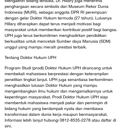
Mengakhiri sidang terbuka, Dr. Hillary juga menerima
penghargaan secara simbolis dari Museum Rekor Dunia
Indonesia (MURI), sebagai anggota DPR RI perempuan
dengan gelar Doktor Hukum termuda (27 tahun). Lulusnya
Hillary diharapkan dapat terus menjadi motivasi bagi
masyarakat untuk memberikan kontribusi positif bagi bangsa.
UPH juga terus berkomitmen menghadirkan pendidikan
berkualitas untuk mencetak Sumber daya Manusia (SDM)
unggul yang mampu meraih prestasi terbaik.
Tentang Doktor Hukum UPH
Program Studi (prodi) Doktor Hukum UPH dirancang untuk
membekali mahasiswa berprestasi dengan keterampilan
penelitian tingkat lanjut. UPH juga senantiasa berkomitmen
menghasilkan lulusan Doktor Hukum yang mampu
mengembangkan ilmu hukum dan mengamalkannya untuk
kepentingan masyarakat. Prodi Doktor Hukum UPH siap
membentuk mahasiswa menjadi pakar dan pemimpin di
bidang hukum yang berdampak nyata dan membawa
transformasi dalam dunia kerja maupun bermasyarakat.
Informasi lebih lanjut hubungi 0812-8535-2278 atau daftar di
sini.