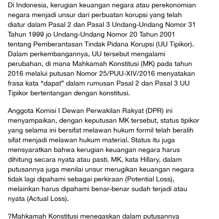
Di Indonesia, kerugian keuangan negara atau perekonomian
negara menjadi unsur dari perbuatan korupsi yang telah
diatur dalam Pasal 2 dan Pasal 3 Undang-Undang Nomor 31
Tahun 1999 jo Undang-Undang Nomor 20 Tahun 2001
tentang Pemberantasan Tindak Pidana Korupsi (UU Tipikor).
Dalam perkembangannya, UU tersebut mengalami
perubahan, di mana Mahkamah Konstitusi (MK) pada tahun
2016 melalui putusan Nomor 25/PUU-XIV/2016 menyatakan
frasa kata “dapat” dalam rumusan Pasal 2 dan Pasal 3 UU
Tipikor bertentangan dengan konstitusi.
Anggota Komisi I Dewan Perwakilan Rakyat (DPR) ini
menyampaikan, dengan keputusan MK tersebut, status tipikor
yang selama ini bersifat melawan hukum formil telah beralih
sifat menjadi melawan hukum material. Status itu juga
mensyaratkan bahwa kerugian keuangan negara harus
dihitung secara nyata atau pasti. MK, kata Hillary, dalam
putusannya juga menilai unsur merugikan keuangan negara
tidak lagi dipahami sebagai perkiraan (Potential Loss),
melainkan harus dipahami benar-benar sudah terjadi atau
nyata (Actual Loss).
?Mahkamah Konstitusi menegaskan dalam putusannya