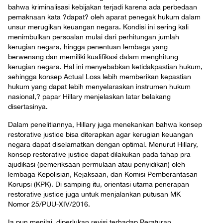
bahwa kriminalisasi kebijakan terjadi karena ada perbedaan
pemaknaan kata ?dapat? oleh aparat penegak hukum dalam
unsur merugikan keuangan negara. Kondisi ini sering kali
menimbulkan persoalan mulai dari perhitungan jumlah
kerugian negara, hingga penentuan lembaga yang
berwenang dan memiliki kualifikasi dalam menghitung
kerugian negara. Hal ini menyebabkan ketidakpastian hukum,
sehingga konsep Actual Loss lebih memberikan kepastian
hukum yang dapat lebih menyelaraskan instrumen hukum
nasional,? papar Hillary menjelaskan latar belakang
disertasinya.
Dalam penelitiannya, Hillary juga menekankan bahwa konsep
restorative justice bisa diterapkan agar kerugian keuangan
negara dapat diselamatkan dengan optimal. Menurut Hillary,
konsep restorative justice dapat dilakukan pada tahap pra
ajudikasi (pemeriksaan permulaan atau penyidikan) oleh
lembaga Kepolisian, Kejaksaan, dan Komisi Pemberantasan
Korupsi (KPK). Di samping itu, orientasi utama penerapan
restorative justice juga untuk menjalankan putusan MK
Nomor 25/PUU-XIV/2016.
Ia pun menilai, diperlukan revisi terhadap Peraturan