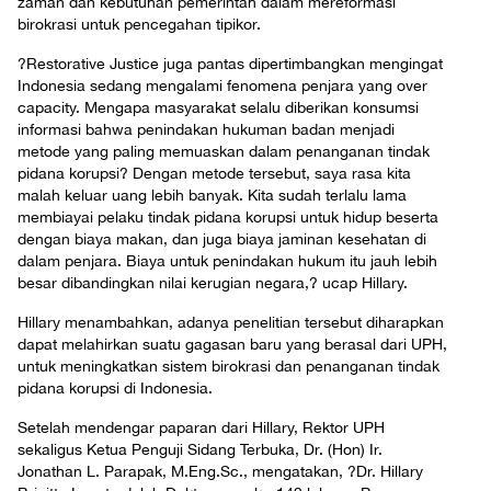
zaman dan kebutuhan pemerintah dalam mereformasi
birokrasi untuk pencegahan tipikor.
?Restorative Justice juga pantas dipertimbangkan mengingat
Indonesia sedang mengalami fenomena penjara yang over
capacity. Mengapa masyarakat selalu diberikan konsumsi
informasi bahwa penindakan hukuman badan menjadi
metode yang paling memuaskan dalam penanganan tindak
pidana korupsi? Dengan metode tersebut, saya rasa kita
malah keluar uang lebih banyak. Kita sudah terlalu lama
membiayai pelaku tindak pidana korupsi untuk hidup beserta
dengan biaya makan, dan juga biaya jaminan kesehatan di
dalam penjara. Biaya untuk penindakan hukum itu jauh lebih
besar dibandingkan nilai kerugian negara,? ucap Hillary.
Hillary menambahkan, adanya penelitian tersebut diharapkan
dapat melahirkan suatu gagasan baru yang berasal dari UPH,
untuk meningkatkan sistem birokrasi dan penanganan tindak
pidana korupsi di Indonesia.
Setelah mendengar paparan dari Hillary, Rektor UPH
sekaligus Ketua Penguji Sidang Terbuka, Dr. (Hon) Ir.
Jonathan L. Parapak, M.Eng.Sc., mengatakan, ?Dr. Hillary