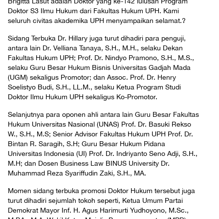
Brigitta Lasut adalah Doktor yang ke-142 lulusan Program
Doktor S3 Ilmu Hukum dari Fakultas Hukum UPH. Kami
seluruh civitas akademika UPH menyampaikan selamat.?
Sidang Terbuka Dr. Hillary juga turut dihadiri para penguji,
antara lain Dr. Velliana Tanaya, S.H., M.H., selaku Dekan
Fakultas Hukum UPH; Prof. Dr. Nindyo Pramono, S.H., M.S.,
selaku Guru Besar Hukum Bisnis Universitas Gadjah Mada
(UGM) sekaligus Promotor; dan Assoc. Prof. Dr. Henry
Soelistyo Budi, S.H., LL.M., selaku Ketua Program Studi
Doktor Ilmu Hukum UPH sekaligus Ko-Promotor.
Selanjutnya para oponen ahli antara lain Guru Besar Fakultas
Hukum Universitas Nasional (UNAS) Prof. Dr. Basuki Rekso
W., S.H., M.S; Senior Advisor Fakultas Hukum UPH Prof. Dr.
Bintan R. Saragih, S.H; Guru Besar Hukum Pidana
Universitas Indonesia (UI) Prof. Dr. Indriyanto Seno Adji, S.H.,
M.H; dan Dosen Business Law BINUS University Dr.
Muhammad Reza Syariffudin Zaki, S.H., MA.
Momen sidang terbuka promosi Doktor Hukum tersebut juga
turut dihadiri sejumlah tokoh seperti, Ketua Umum Partai
Demokrat Mayor Inf. H. Agus Harimurti Yudhoyono, M.Sc.,