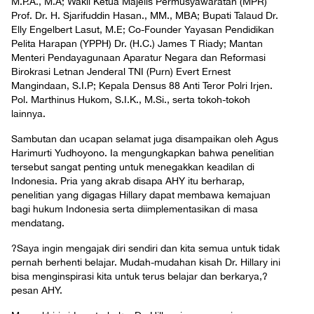
M.P.A., M.A; Wakil Ketua Majelis Permusyawaratan (MPR)
Prof. Dr. H. Sjarifuddin Hasan., MM., MBA; Bupati Talaud Dr.
Elly Engelbert Lasut, M.E; Co-Founder Yayasan Pendidikan
Pelita Harapan (YPPH) Dr. (H.C.) James T Riady; Mantan
Menteri Pendayagunaan Aparatur Negara dan Reformasi
Birokrasi Letnan Jenderal TNI (Purn) Evert Ernest
Mangindaan, S.I.P; Kepala Densus 88 Anti Teror Polri Irjen.
Pol. Marthinus Hukom, S.I.K., M.Si., serta tokoh-tokoh
lainnya.
Sambutan dan ucapan selamat juga disampaikan oleh Agus
Harimurti Yudhoyono. Ia mengungkapkan bahwa penelitian
tersebut sangat penting untuk menegakkan keadilan di
Indonesia. Pria yang akrab disapa AHY itu berharap,
penelitian yang digagas Hillary dapat membawa kemajuan
bagi hukum Indonesia serta diimplementasikan di masa
mendatang.
?Saya ingin mengajak diri sendiri dan kita semua untuk tidak
pernah berhenti belajar. Mudah-mudahan kisah Dr. Hillary ini
bisa menginspirasi kita untuk terus belajar dan berkarya,?
pesan AHY.