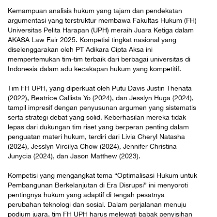
Kemampuan analisis hukum yang tajam dan pendekatan
argumentasi yang terstruktur membawa Fakultas Hukum (FH)
Universitas Pelita Harapan (UPH) meraih Juara Ketiga dalam
AKASA Law Fair 2025. Kompetisi tingkat nasional yang
diselenggarakan oleh PT Adikara Cipta Aksa ini
mempertemukan tim-tim terbaik dari berbagai universitas di
Indonesia dalam adu kecakapan hukum yang kompetitif.
Tim FH UPH, yang diperkuat oleh Putu Davis Justin Thenata
(2022), Beatrice Callista Yo (2024), dan Jesslyn Huga (2024),
tampil impresif dengan penyusunan argumen yang sistematis
serta strategi debat yang solid. Keberhasilan mereka tidak
lepas dari dukungan tim riset yang berperan penting dalam
penguatan materi hukum, terdiri dari Livia Cheryl Natasha
(2024), Jesslyn Vircilya Chow (2024), Jennifer Christina
Junycia (2024), dan Jason Matthew (2023).
Kompetisi yang mengangkat tema “Optimalisasi Hukum untuk
Pembangunan Berkelanjutan di Era Disrupsi” ini menyoroti
pentingnya hukum yang adaptif di tengah pesatnya
perubahan teknologi dan sosial. Dalam perjalanan menuju
podium juara, tim FH UPH harus melewati babak penyisihan