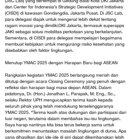
(JSC Lab) yang bertempat di Gedung Balai Kota DKI Jakarta
dan Center for Indonesia’s Strategic Development Initiatives
(CISDI) di kawasan Gondangdia, Jakarta Pusat. Di JSC Lab,
para delegasi diajak untuk mengenal lebih dekat tentang
ragam inovasi yang dimiliki DKI Jakarta, termasuk superapps
JAKI sebagai solusi mobilitas perkotaan yang berkelanjutan.
Sementara, di CISDI para delegasi mempelajari bagaimana
membuat kebijakan untuk mengurangi risiko kesehatan yang
disebabkan oleh faktor lingkungan.
Menutup YMAC 2025 dengan Harapan Baru bagi ASEAN
Rangkaian kegiatan YMAC 2025 berlangsung meriah dan
ditutup dengan acara Closing Ceremony yang penuh dengan
refleksi dan harapan bagi masa depan ASEAN. Dalam
pidatonya, Dr. (Hon.) Jonathan L. Parapak, M. Eng., Sc.,
selaku Rektor UPH mengucapkan terima kasih kepada
seluruh pihak yang telah mendukung terselenggaranya
YMAC 2025. “Terima kasih atas dukungan dan partisipasi dari
luar negeri, terutama dalam membahas isu-isu lingkungan.
Saya harap nantinya kita bisa terus bekerja sama untuk
berkomitmen menuntaskan masalah lingkungan di dunia. Apa
yang dihasilkan dari ide-ide di sini dapat dikembangkan lebih