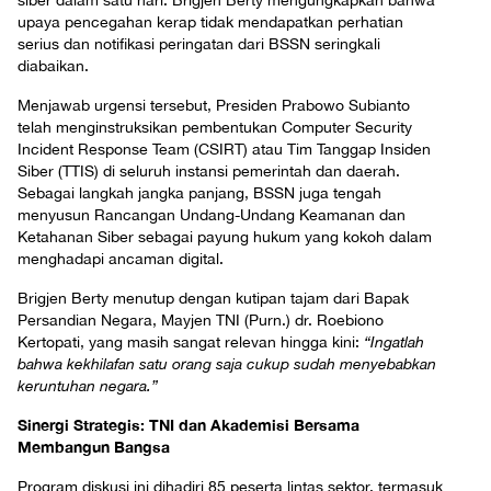
siber dalam satu hari. Brigjen Berty mengungkapkan bahwa
upaya pencegahan kerap tidak mendapatkan perhatian
serius dan notifikasi peringatan dari BSSN seringkali
diabaikan.
Menjawab urgensi tersebut, Presiden Prabowo Subianto
telah menginstruksikan pembentukan Computer Security
Incident Response Team (CSIRT) atau Tim Tanggap Insiden
Siber (TTIS) di seluruh instansi pemerintah dan daerah.
Sebagai langkah jangka panjang, BSSN juga tengah
menyusun Rancangan Undang-Undang Keamanan dan
Ketahanan Siber sebagai payung hukum yang kokoh dalam
menghadapi ancaman digital.
Brigjen Berty menutup dengan kutipan tajam dari Bapak
Persandian Negara, Mayjen TNI (Purn.) dr. Roebiono
Kertopati, yang masih sangat relevan hingga kini:
“Ingatlah
bahwa kekhilafan satu orang saja cukup sudah menyebabkan
keruntuhan negara.”
Sinergi Strategis: TNI dan Akademisi Bersama
Membangun Bangsa
Program diskusi ini dihadiri 85 peserta lintas sektor, termasuk