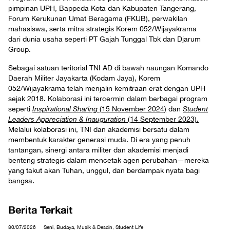
pimpinan UPH, Bappeda Kota dan Kabupaten Tangerang,
Forum Kerukunan Umat Beragama (FKUB), perwakilan
mahasiswa, serta mitra strategis Korem 052/Wijayakrama
dari dunia usaha seperti PT Gajah Tunggal Tbk dan Djarum
Group.
Sebagai satuan teritorial TNI AD di bawah naungan Komando
Daerah Militer Jayakarta (Kodam Jaya), Korem
052/Wijayakrama telah menjalin kemitraan erat dengan UPH
sejak 2018. Kolaborasi ini tercermin dalam berbagai program
seperti
Inspirational Sharing
(15 November 2024)
dan
Student
Leaders Appreciation & Inauguration
(14 September 2023).
Melalui kolaborasi ini, TNI dan akademisi bersatu dalam
membentuk karakter generasi muda. Di era yang penuh
tantangan, sinergi antara militer dan akademisi menjadi
benteng strategis dalam mencetak agen perubahan—mereka
yang takut akan Tuhan, unggul, dan berdampak nyata bagi
bangsa.
Berita Terkait
30/07/2026
Seni, Budaya, Musik & Desain, Student Life