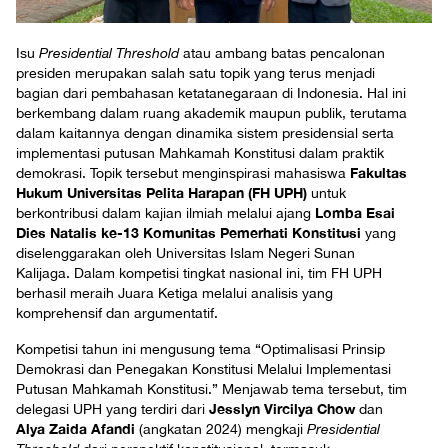
Isu
Presidential Threshold
atau ambang batas pencalonan
presiden merupakan salah satu topik yang terus menjadi
bagian dari pembahasan ketatanegaraan di Indonesia. Hal ini
berkembang dalam ruang akademik maupun publik, terutama
dalam kaitannya dengan dinamika sistem presidensial serta
implementasi putusan Mahkamah Konstitusi dalam praktik
Fakultas
demokrasi. Topik tersebut menginspirasi mahasiswa
Hukum Universitas Pelita Harapan (FH UPH)
untuk
Lomba Esai
berkontribusi dalam kajian ilmiah melalui ajang
Dies Natalis ke-13 Komunitas Pemerhati Konstitusi
yang
diselenggarakan oleh Universitas Islam Negeri Sunan
Kalijaga. Dalam kompetisi tingkat nasional ini, tim FH UPH
berhasil meraih Juara Ketiga melalui analisis yang
komprehensif dan argumentatif.
Kompetisi tahun ini mengusung tema “Optimalisasi Prinsip
Demokrasi dan Penegakan Konstitusi Melalui Implementasi
Putusan Mahkamah Konstitusi.” Menjawab tema tersebut, tim
Jesslyn Vircilya Chow
delegasi UPH yang terdiri dari
dan
Alya Zaida Afandi
(angkatan 2024) mengkaji
Presidential