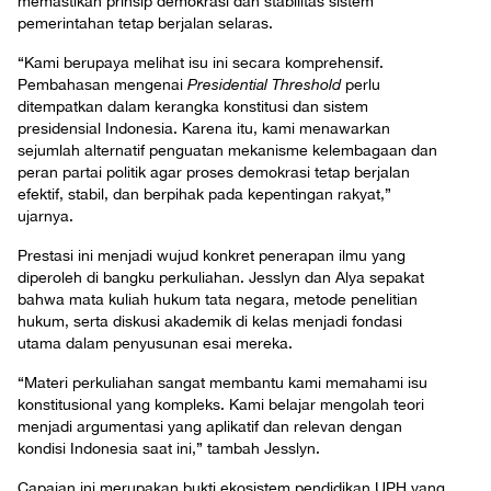
memastikan prinsip demokrasi dan stabilitas sistem
pemerintahan tetap berjalan selaras.
“Kami berupaya melihat isu ini secara komprehensif.
Pembahasan mengenai
Presidential Threshold
perlu
ditempatkan dalam kerangka konstitusi dan sistem
presidensial Indonesia. Karena itu, kami menawarkan
sejumlah alternatif penguatan mekanisme kelembagaan dan
peran partai politik agar proses demokrasi tetap berjalan
efektif, stabil, dan berpihak pada kepentingan rakyat,”
ujarnya.
Prestasi ini menjadi wujud konkret penerapan ilmu yang
diperoleh di bangku perkuliahan. Jesslyn dan Alya sepakat
bahwa mata kuliah hukum tata negara, metode penelitian
hukum, serta diskusi akademik di kelas menjadi fondasi
utama dalam penyusunan esai mereka.
“Materi perkuliahan sangat membantu kami memahami isu
konstitusional yang kompleks. Kami belajar mengolah teori
menjadi argumentasi yang aplikatif dan relevan dengan
kondisi Indonesia saat ini,” tambah Jesslyn.
Capaian ini merupakan bukti ekosistem pendidikan UPH yang