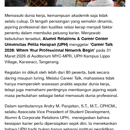
Memasuki dunia kerja, kemampuan akademik saja tidak
selalu cukup. Di tengah persaingan yang semakin dinamis,
jejaring profesional dan kualitas relasi kerap menjadi faktor
penentu dalam membuka peluang karier. Menjawab
Alumni Relations & Career Center
kebutuhan tersebut,
Universitas Pelita Harapan (UPH)
‘Career Talk
menggelar
2026: Where Your Professional Network Begin’
pada 31
Maret 2026 di Auditorium MYC-MPR, UPH Kampus Lippo
Village, Karawaci, Tangerang.
Kegiatan ini diikuti oleh lebih dari 80 peserta, baik secara
daring maupun luring. Melalui Career Talk, mahasiswa tidak
hanya memperoleh wawasan praktis seputar dunia kerja,
tetapi juga memahami pentingnya membangun jejaring sejak
masa perkuliahan sebagai bekal memasuki dunia profesional.
Dalam sambutannya Andry M. Panjaitan, S.T., M.T., CPHCM.,
selaku Associate Vice President of Student Development,
Alumni & Corporate Relations UPH, menegaskan bahwa
kesiapan karier perlu dipersiapkan sejak dini. Ia menekankan
bahwa UPH hadir bukan hanya sebagai institusi pendidikan,