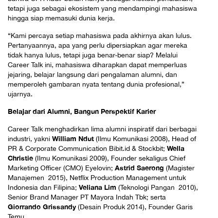
tetapi juga sebagai ekosistem yang mendampingi mahasiswa
hingga siap memasuki dunia kerja.
“Kami percaya setiap mahasiswa pada akhirnya akan lulus.
Pertanyaannya, apa yang perlu dipersiapkan agar mereka
tidak hanya lulus, tetapi juga benar-benar siap? Melalui
Career Talk ini, mahasiswa diharapkan dapat memperluas
jejaring, belajar langsung dari pengalaman alumni, dan
memperoleh gambaran nyata tentang dunia profesional,”
ujarnya.
Belajar dari Alumni, Bangun Perspektif Karier
Career Talk menghadirkan lima alumni inspiratif dari berbagai
William Ndut
industri, yakni
(Ilmu Komunikasi 2008), Head of
Wella
PR & Corporate Communication Bibit.id & Stockbit;
Christie
(Ilmu Komunikasi 2009), Founder sekaligus Chief
Astrid Saerong
Marketing Officer (CMO) Eyelovin;
(Magister
Manajemen 2015), Netflix Production Management untuk
Veliana Lim
Indonesia dan Filipina;
(Teknologi Pangan 2010),
Senior Brand Manager PT Mayora Indah Tbk; serta
Giorrando Grissandy
(Desain Produk 2014), Founder Garis
Temu.