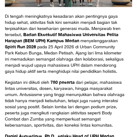
Di tengah meningkatnya kesadaran akan pentingnya gaya
hidup sehat, aktivitas fisik kini semakin menjadi bagian tak
terpisahkan dari keseharian generasi muda. Menjawab tren
Badan Eksekutif Mahasiswa Universitas Pelita
tersebut,
Harapan (BEM UPH) Kampus Medan
menyelenggarakan
Spirit Run 2026
pada 25 April 2026 di Urban Community
Park Kebun Bunga, Medan Petisah. Ajang lari lima kilometer
ini memadukan semangat olahraga dan kolaborasi, sekaligus
menjadi wujud upaya mahasiswa UPH dalam mendorong
gaya hidup aktif serta menghidupi nilai pendidikan holistis.
780 peserta
Kegiatan ini diikuti oleh
dari pelajar, mahasiswa
lintas universitas, dosen, karyawan, hingga masyarakat
umum. Antusiasme yang tinggi menunjukkan bahwa olahraga
tidak hanya menjadi kebutuhan, tetapi juga ruang interaksi
sosial yang positif. Selain lomba lari dengan podium prize,
peserta juga mengikuti rangkaian aktivitas seperti Body
Combat dan Zumba yang memperkuat semangat
kebersamaan, sportivitas, dan koneksi lintas komunitas.
Daniel Augustinus, Ph.D., selaku Head of UPH Medan,