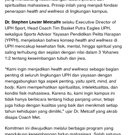
spiritualitas mahasiswa. Prinsip inilah yang menjadi fondasi
penerapan
health and wellness
di lingkungan kampus.
Dr. Stephen Lester Metcalfe
selaku Executive Director of
UPH Sport, Head Coach Tim Basket Putra Eagles UPH,
sekaligus Sports Advisor Yayasan Pendidikan Pelita Harapan
(YPPH), menjelaskan bahwa konsep
health and wellness
di
UPH mencakup kesehatan fisik, mental, hingga spiritual yang
saling terhubung dan sejalan dengan nilai dalam 3 Yohanes
1:2 tentang keseimbangan tubuh dan jiwa.
“Kami ingin menjadikan
health and wellness
sebagai bagian
penting di seluruh lingkungan UPH dan yayasan dengan
menggabungkan tiga aspek penting, yaitu
spirit, mind, and
body
. Kami memperhatikan spiritualitas, intelektualitas, dan
kondisi fisik mahasiswa. Karena itu, kami ingin kampus ini
tidak hanya berbicara tentang hidup panjang umur, tetapi
juga hidup dengan kualitas yang baik dan menikmati setiap
tahun kehidupan yang dimiliki,” ujar Dr. Metcalf yang akrab
disapa
Coach
Met.
Komitmen ini diwujudkan melalui berbagai program yang
mendukung keseimbangan hidup mahasiswa. Salah satunya