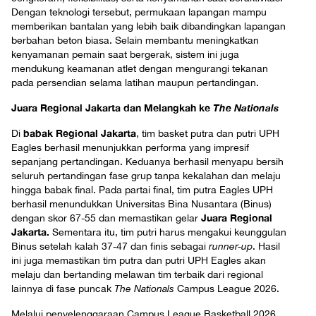
Dengan teknologi tersebut, permukaan lapangan mampu
memberikan bantalan yang lebih baik dibandingkan lapangan
berbahan beton biasa. Selain membantu meningkatkan
kenyamanan pemain saat bergerak, sistem ini juga
mendukung keamanan atlet dengan mengurangi tekanan
pada persendian selama latihan maupun pertandingan.
Juara Regional Jakarta dan Melangkah ke
The Nationals
babak Regional Jakarta
Di
, tim basket putra dan putri UPH
Eagles berhasil menunjukkan performa yang impresif
sepanjang pertandingan. Keduanya berhasil menyapu bersih
seluruh pertandingan fase grup tanpa kekalahan dan melaju
hingga babak final. Pada partai final, tim putra Eagles UPH
berhasil menundukkan Universitas Bina Nusantara (Binus)
Juara Regional
dengan skor 67-55 dan memastikan gelar
Jakarta.
Sementara itu, tim putri harus mengakui keunggulan
Binus setelah kalah 37-47 dan finis sebagai
runner-up
. Hasil
ini juga memastikan tim putra dan putri UPH Eagles akan
melaju dan bertanding melawan tim terbaik dari regional
lainnya di fase puncak
The Nationals
Campus League 2026.
Melalui penyelenggaraan Campus League Basketball 2026,