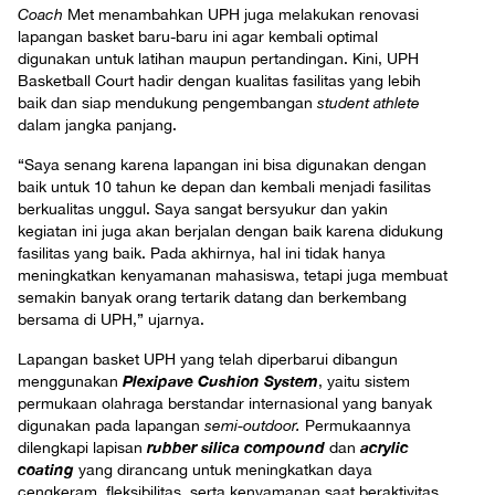
Coach
Met menambahkan UPH juga melakukan renovasi
lapangan basket baru-baru ini agar kembali optimal
digunakan untuk latihan maupun pertandingan. Kini, UPH
Basketball Court hadir dengan kualitas fasilitas yang lebih
baik dan siap mendukung pengembangan
student athlete
dalam jangka panjang.
“Saya senang karena lapangan ini bisa digunakan dengan
baik untuk 10 tahun ke depan dan kembali menjadi fasilitas
berkualitas unggul. Saya sangat bersyukur dan yakin
kegiatan ini juga akan berjalan dengan baik karena didukung
fasilitas yang baik. Pada akhirnya, hal ini tidak hanya
meningkatkan kenyamanan mahasiswa, tetapi juga membuat
semakin banyak orang tertarik datang dan berkembang
bersama di UPH,” ujarnya.
Lapangan basket UPH yang telah diperbarui dibangun
Plexipave Cushion System
menggunakan
, yaitu sistem
permukaan olahraga berstandar internasional yang banyak
digunakan pada lapangan
semi-outdoor.
Permukaannya
rubber silica compound
acrylic
dilengkapi lapisan
dan
coating
yang dirancang untuk meningkatkan daya
cengkeram, fleksibilitas, serta kenyamanan saat beraktivitas.