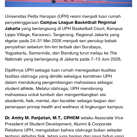
Universitas Pelita Harapan (UPH) resmi menjadi tuan rumah
Campus League Basketball Regional
penyelenggaraan
Jakarta
yang berlangsung di UPH Basketball Court, Kampus
Lippo Village, Karawaci, Tangerang. Regional Jakarta yang
digelar pada 24–31 Mei 2026 menjadi seri penutup babak
penyisihan sebelum tim-tim terbaik dari Surabaya,
Yogyakarta, Samarinda, dan Bandung turut melaju ke
The
Nationals
yang berlangsung di Jakarta pada 7–13 Juni 2026.
Dipilihnya UPH sebagai tuan rumah menegaskan kualitas
fasilitas olahraga yang dimiliki sekaligus komitmen UPH
dalam mendukung pengembangan mahasiswa sebagai
student athlete.
Melalui olahraga, UPH mendorong
mahasiswa untuk tumbuh dan mengembangkan sisi
akademik, fisik, mental, dan karakter sebagai bagian dari
penerapan prinsip
health and wellness
di lingkungan kampus.
Dr. Andry M. Panjaitan, M.T., CPHCM
selaku Associate Vice
President of Student Development, Alumni & Corporate
Relations UPH, mengatakan bahwa olahraga bukan sekadar
tentang aktivitas fisik, tetapi juga bagian dari gaya hidup yang