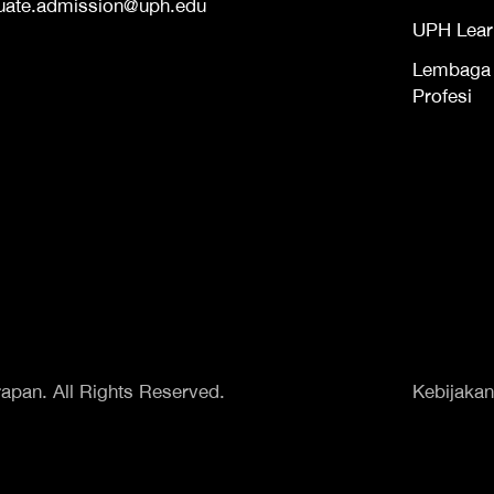
uate.admission@uph.edu
UPH Lear
Lembaga S
Profesi
apan. All Rights Reserved.
Kebijakan