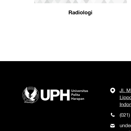
Radiologi
Jl. 
Lipp
Indo
(021)
unde