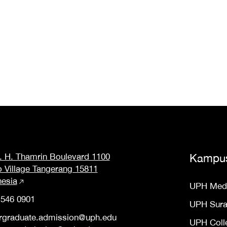
M. H. Thamrin Boulevard 1100
Kampu
o Village Tangerang 15811
nesia
UPH Med
 546 0901
UPH Sur
rgraduate.admission@uph.edu
UPH Coll