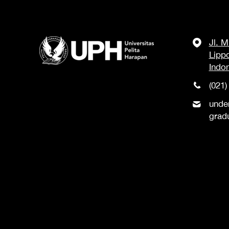
Jl. 
Lipp
Indo
(021)
unde
grad