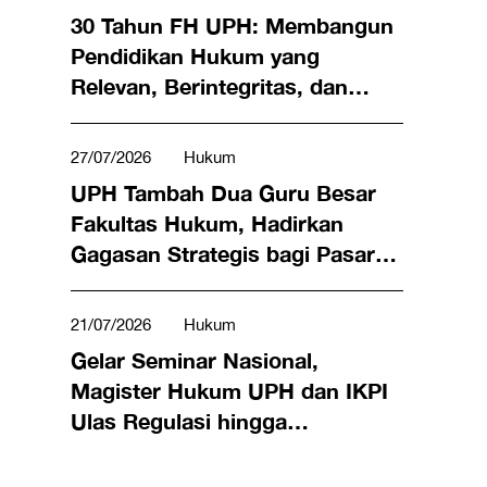
30 Tahun FH UPH: Membangun
Pendidikan Hukum yang
Relevan, Berintegritas, dan
Berdampak
27/07/2026
Hukum
UPH Tambah Dua Guru Besar
Fakultas Hukum, Hadirkan
Gagasan Strategis bagi Pasar
Modal dan Perdagangan
Internasional
21/07/2026
Hukum
Gelar Seminar Nasional,
Magister Hukum UPH dan IKPI
Ulas Regulasi hingga
Kepatuhan Wajib Pajak Aset
Digital