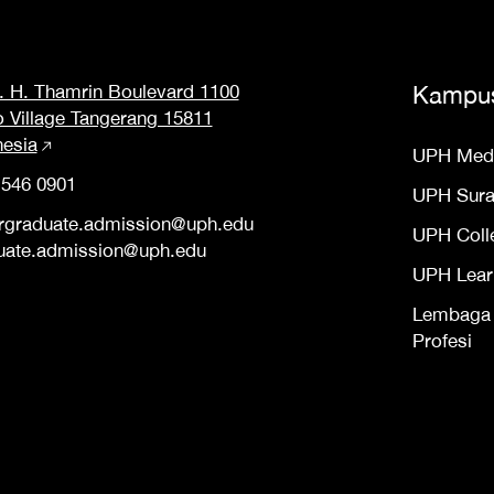
M. H. Thamrin Boulevard 1100
Kampu
o Village Tangerang 15811
nesia
UPH Med
 546 0901
UPH Sur
rgraduate.admission@uph.edu
UPH Coll
uate.admission@uph.edu
UPH Lear
Lembaga S
Profesi