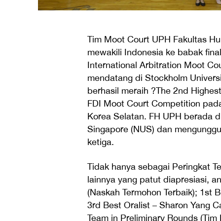
Tim Moot Court UPH Fakultas Huk
mewakili Indonesia ke babak final
International Arbitration Moot 
mendatang di Stockholm Univers
berhasil meraih ?The 2nd Highes
FDI Moot Court Competition pada 
Korea Selatan. FH UPH berada di 
Singapore (NUS) dan mengungguli
ketiga.
Tidak hanya sebagai Peringkat Te
lainnya yang patut diapresiasi, a
(Naskah Termohon Terbaik); 1st B
3rd Best Oralist – Sharon Yang C
Team in Preliminary Rounds (Tim