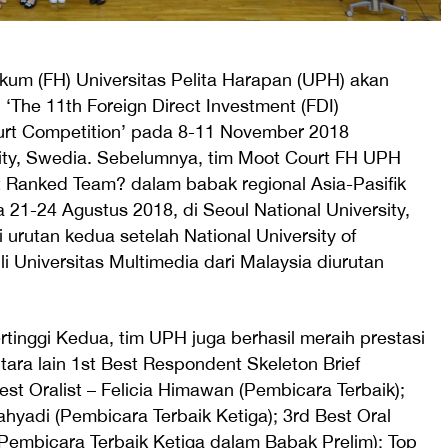
um (FH) Universitas Pelita Harapan (UPH) akan
 ‘The 11th Foreign Direct Investment (FDI)
Court Competition’ pada 8-11 November 2018
ity, Swedia. Sebelumnya, tim Moot Court FH UPH
t Ranked Team? dalam babak regional Asia-Pasifik
21-24 Agustus 2018, di Seoul National University,
urutan kedua setelah National University of
 Universitas Multimedia dari Malaysia diurutan
rtinggi Kedua, tim UPH juga berhasil meraih prestasi
ntara lain 1st Best Respondent Skeleton Brief
est Oralist – Felicia Himawan (Pembicara Terbaik);
ahyadi (Pembicara Terbaik Ketiga); 3rd Best Oral
 Pembicara Terbaik Ketiga dalam Babak Prelim); Top