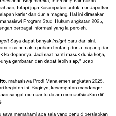
rofesional. Bagi mereka, Internship Fair bukan
sahaan, tetapi juga kesempatan untuk mendapatkan
apan karier dan dunia magang. Hal ini dirasakan
 mahasiswi Program Studi Hukum angkatan 2025,
ngan berbagai informasi yang ia peroleh.
nget
! Saya dapat banyak
insight
baru dari sini.
 kami bisa semakin paham tentang dunia magang dan
ik ke depannya. Jadi saat nanti masuk dunia kerja,
unya gambaran dan dapat lebih siap,” ucap
ito
, mahasiswa Prodi Manajemen angkatan 2025,
ri kegiatan ini. Baginya, kesempatan mendengar
ahaan sangat membantu dalam mempersiapkan diri
g.
u saya memahami apa saja yang perlu dipersiapkan