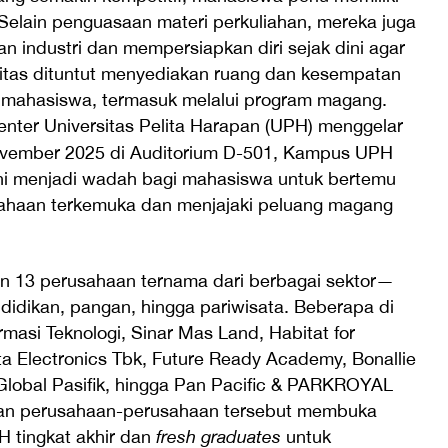
elain penguasaan materi perkuliahan, mereka juga
industri dan mempersiapkan diri sejak dini agar
rsitas dituntut menyediakan ruang dan kesempatan
 mahasiswa, termasuk melalui program magang.
enter Universitas Pelita Harapan (UPH) menggelar
vember 2025 di Auditorium D-501, Kampus UPH
 ini menjadi wadah bagi mahasiswa untuk bertemu
ahaan terkemuka dan menjajaki peluang magang
an 13 perusahaan ternama dari berbagai sektor—
endidikan, pangan, hingga pariwisata. Beberapa di
rmasi Teknologi, Sinar Mas Land, Habitat for
a Electronics Tbk, Future Ready Academy, Bonallie
lobal Pasifik, hingga Pan Pacific & PARKROYAL
iran perusahaan-perusahaan tersebut membuka
 tingkat akhir dan
fresh graduates
untuk