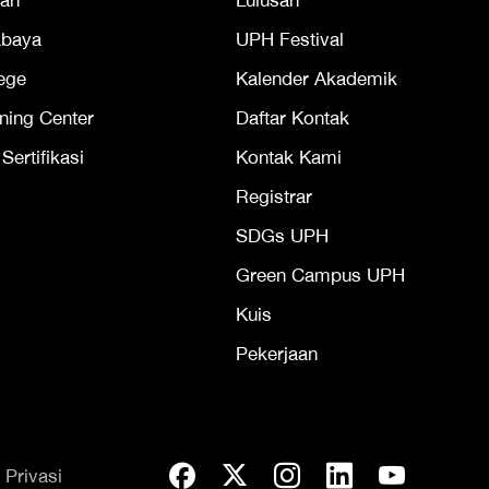
an
Lulusan
abaya
UPH Festival
ege
Kalender Akademik
ning Center
Daftar Kontak
ertifikasi
Kontak Kami
Registrar
SDGs UPH
Green Campus UPH
Kuis
Pekerjaan
 Privasi