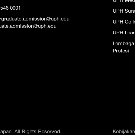
UPH Med
 546 0901
UPH Sur
rgraduate.admission@uph.edu
UPH Coll
uate.admission@uph.edu
UPH Lear
Lembaga S
Profesi
apan. All Rights Reserved.
Kebijakan