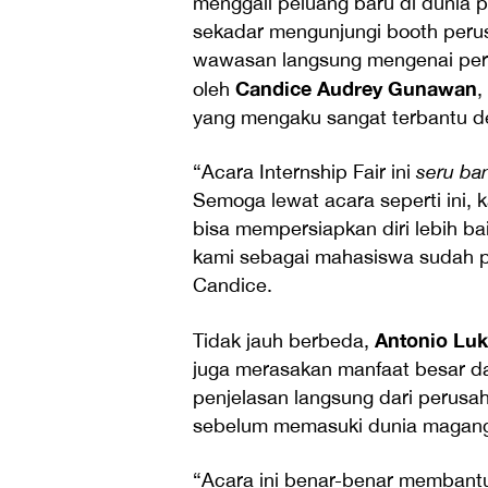
menggali peluang baru di dunia p
sekadar mengunjungi booth peru
wawasan langsung mengenai persi
Candice Audrey Gunawan
oleh
,
yang mengaku sangat terbantu de
“Acara Internship Fair ini
seru ba
Semoga lewat acara seperti ini,
bisa mempersiapkan diri lebih ba
kami sebagai mahasiswa sudah p
Candice.
Antonio Luk
Tidak jauh berbeda,
juga merasakan manfaat besar da
penjelasan langsung dari perus
sebelum memasuki dunia magan
“Acara ini benar-benar membant