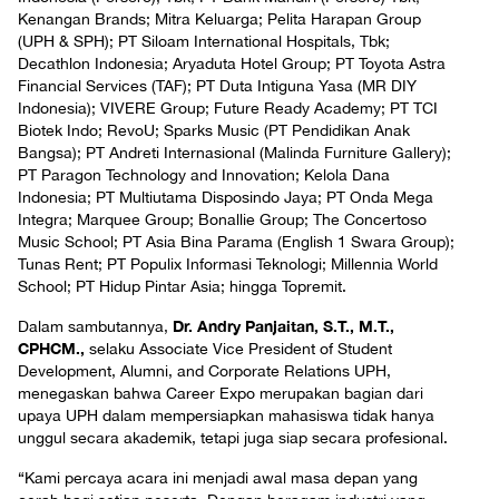
Kenangan Brands; Mitra Keluarga; Pelita Harapan Group
(UPH & SPH); PT Siloam International Hospitals, Tbk;
Decathlon Indonesia; Aryaduta Hotel Group; PT Toyota Astra
Financial Services (TAF); PT Duta Intiguna Yasa (MR DIY
Indonesia); VIVERE Group; Future Ready Academy; PT TCI
Biotek Indo; RevoU; Sparks Music (PT Pendidikan Anak
Bangsa); PT Andreti Internasional (Malinda Furniture Gallery);
PT Paragon Technology and Innovation; Kelola Dana
Indonesia; PT Multiutama Disposindo Jaya; PT Onda Mega
Integra; Marquee Group; Bonallie Group; The Concertoso
Music School; PT Asia Bina Parama (English 1 Swara Group);
Tunas Rent; PT Populix Informasi Teknologi; Millennia World
School; PT Hidup Pintar Asia; hingga Topremit.
Dr. Andry Panjaitan, S.T., M.T.,
Dalam sambutannya,
CPHCM.,
selaku Associate Vice President of Student
Development, Alumni, and Corporate Relations UPH,
menegaskan bahwa Career Expo merupakan bagian dari
upaya UPH dalam mempersiapkan mahasiswa tidak hanya
unggul secara akademik, tetapi juga siap secara profesional.
“Kami percaya acara ini menjadi awal masa depan yang