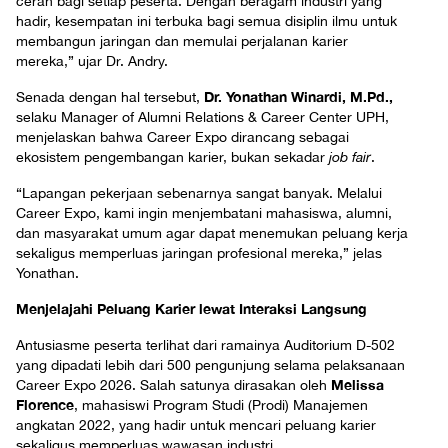
cerah bagi setiap peserta. Dengan beragam industri yang
hadir, kesempatan ini terbuka bagi semua disiplin ilmu untuk
membangun jaringan dan memulai perjalanan karier
mereka,” ujar Dr. Andry.
Dr. Yonathan Winardi, M.Pd.,
Senada dengan hal tersebut,
selaku Manager of Alumni Relations & Career Center UPH,
menjelaskan bahwa Career Expo dirancang sebagai
ekosistem pengembangan karier, bukan sekadar
job fair
.
“Lapangan pekerjaan sebenarnya sangat banyak. Melalui
Career Expo, kami ingin menjembatani mahasiswa, alumni,
dan masyarakat umum agar dapat menemukan peluang kerja
sekaligus memperluas jaringan profesional mereka,” jelas
Yonathan.
Menjelajahi Peluang Karier lewat Interaksi Langsung
Antusiasme peserta terlihat dari ramainya Auditorium D-502
yang dipadati lebih dari 500 pengunjung selama pelaksanaan
Melissa
Career Expo 2026. Salah satunya dirasakan oleh
Florence
, mahasiswi Program Studi (Prodi) Manajemen
angkatan 2022, yang hadir untuk mencari peluang karier
sekaligus memperluas wawasan industri.