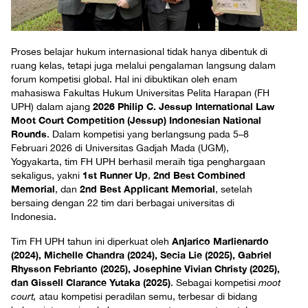
Proses belajar hukum internasional tidak hanya dibentuk di
ruang kelas, tetapi juga melalui pengalaman langsung dalam
forum kompetisi global. Hal ini dibuktikan oleh enam
mahasiswa Fakultas Hukum Universitas Pelita Harapan (FH
2026 Philip C. Jessup International Law
UPH) dalam ajang
Moot Court Competition (Jessup) Indonesian National
Rounds
. Dalam kompetisi yang berlangsung pada 5–8
Februari 2026 di Universitas Gadjah Mada (UGM),
Yogyakarta, tim FH UPH berhasil meraih tiga penghargaan
1st Runner Up
2nd Best Combined
sekaligus, yakni
,
Memorial
2nd Best Applicant Memorial
, dan
, setelah
bersaing dengan 22 tim dari berbagai universitas di
Indonesia.
Anjarico Marlienardo
Tim FH UPH tahun ini diperkuat oleh
(2024), Michelle Chandra (2024), Secia Lie (2025), Gabriel
Rhysson Febrianto (2025), Josephine Vivian Christy (2025),
dan Gissell Clarance Yutaka (2025)
. Sebagai kompetisi
moot
court,
atau kompetisi peradilan semu, terbesar di bidang