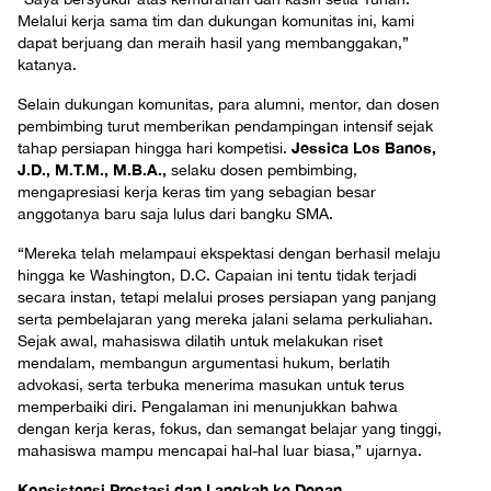
Melalui kerja sama tim dan dukungan komunitas ini, kami
dapat berjuang dan meraih hasil yang membanggakan,”
katanya.
Selain dukungan komunitas, para alumni, mentor, dan dosen
pembimbing turut memberikan pendampingan intensif sejak
Jessica Los Banos,
tahap persiapan hingga hari kompetisi.
J.D., M.T.M., M.B.A.,
selaku dosen pembimbing,
mengapresiasi kerja keras tim yang sebagian besar
anggotanya baru saja lulus dari bangku SMA.
“Mereka telah melampaui ekspektasi dengan berhasil melaju
hingga ke Washington, D.C. Capaian ini tentu tidak terjadi
secara instan, tetapi melalui proses persiapan yang panjang
serta pembelajaran yang mereka jalani selama perkuliahan.
Sejak awal, mahasiswa dilatih untuk melakukan riset
mendalam, membangun argumentasi hukum, berlatih
advokasi, serta terbuka menerima masukan untuk terus
memperbaiki diri. Pengalaman ini menunjukkan bahwa
dengan kerja keras, fokus, dan semangat belajar yang tinggi,
mahasiswa mampu mencapai hal-hal luar biasa,” ujarnya.
Konsistensi Prestasi dan Langkah ke Depan