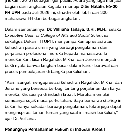
(Hukum, 2012) sebagai figur publik. Acara yang juga menjadi
Dies Natalis ke-30
bagian dari rangkaian kegiatan menuju
FH UPH
pada Juli 2026 ini, dihadiri oleh lebih dari 300
mahasiswa FH dari berbagai angkatan.
Dr. Velliana Tanaya, S.H., M.H.,
Dalam sambutannya,
selaku
Executive Dean of College of Arts and Social Sciences
sekaligus Dekan FH UPH, menyampaikan apresiasi atas
kehadiran para alumni yang berbagi pengalaman dan
perjalanan profesional mereka kepada mahasiswa. Ia
menekankan, kisah Ragahdo, Mikha, dan Jerome menjadi
bukti nyata bahwa langkah besar dalam karier berawal dari
proses pembelajaran di bangku perkuliahan.
“Kami sangat mengapresiasi kehadiran Ragahdo, Mikha, dan
Jerome yang bersedia berbagi tentang perjalanan dan karya
mereka, khususnya di industri kreatif. Mereka memulai
semuanya sejak masa perkuliahan. Saya berharap
sharing
ini
bukan hanya sekadar berbagi pengalaman, tetapi juga dapat
menginspirasi teman-teman yang saat ini masih berkuliah,”
ujar Dr. Velliana.
Pentingnya Pemahaman Hukum di Industri Kreatif