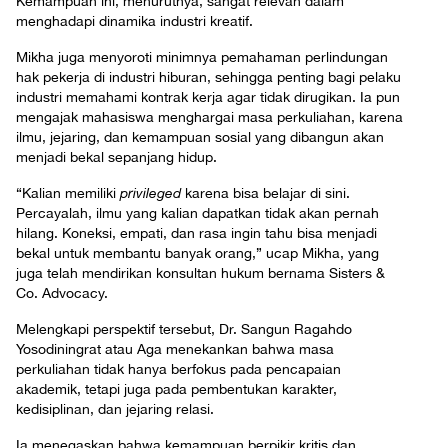
Kemampuan ini, menurutnya, sangat relevan dalam
menghadapi dinamika industri kreatif.
Mikha juga menyoroti minimnya pemahaman perlindungan
hak pekerja di industri hiburan, sehingga penting bagi pelaku
industri memahami kontrak kerja agar tidak dirugikan. Ia pun
mengajak mahasiswa menghargai masa perkuliahan, karena
ilmu, jejaring, dan kemampuan sosial yang dibangun akan
menjadi bekal sepanjang hidup.
“Kalian memiliki
privileged
karena bisa belajar di sini.
Percayalah, ilmu yang kalian dapatkan tidak akan pernah
hilang. Koneksi, empati, dan rasa ingin tahu bisa menjadi
bekal untuk membantu banyak orang,” ucap Mikha, yang
juga telah mendirikan konsultan hukum bernama Sisters &
Co. Advocacy.
Melengkapi perspektif tersebut, Dr. Sangun Ragahdo
Yosodiningrat atau Aga menekankan bahwa masa
perkuliahan tidak hanya berfokus pada pencapaian
akademik, tetapi juga pada pembentukan karakter,
kedisiplinan, dan jejaring relasi.
Ia menegaskan bahwa kemampuan berpikir kritis dan