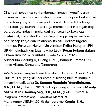
Di tengah pesatnya perkembangan industri kreatif, peran
hukum menjadi fondasi penting dalam menjaga keberlanjutan
ekosistem yang sehat dan profesional. Hukum tidak hanya
hadir sebagai aturan, tetapi juga memberi perlindungan bagi
para pelaku industri, mulai dari menjaga hak kekayaan
intelektual, mengatur kontrak kerja, hingga kepastian hukum
bagi setiap karya dan kolaborasi kreatif. Melihat urgensi
Fakultas Hukum Universitas Pelita Harapan (FH
tersebut,
UPH)
‘Peran Hukum dalam
menghadirkan
talkshow
bertajuk
Ekosistem Industri Kreatif’,
pada 17 April 2026 di
Auditorium Gedung D, Ruang D-501, Kampus Utama UPH
Lippo Village, Karawaci, Tangerang.
Talkshow i
ni menghadirkan tiga alumni Program Studi (Prodi)
Hukum UPH yang kini berkiprah di bidang hukum maupun
Dr. Sangun Ragahdo Yosodiningrat,
industri kreatif, yaitu
S.H., LL.M.,
Maudy
(Hukum, 2013) sebagai pengacara; serta
Mikha Maria Tambayong, S.H., M.M.,
(Hukum, 2013 dan
Program International Executive Master of
Jerome Kurnia, S.H.,
Management/IEMM, 2019) dan