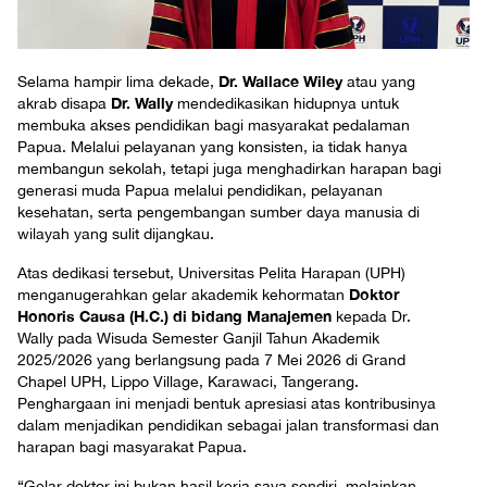
Dr. Wallace Wiley
Selama hampir lima dekade,
atau yang
Dr. Wally
akrab disapa
mendedikasikan hidupnya untuk
membuka akses pendidikan bagi masyarakat pedalaman
Papua. Melalui pelayanan yang konsisten, ia tidak hanya
membangun sekolah, tetapi juga menghadirkan harapan bagi
generasi muda Papua melalui pendidikan, pelayanan
kesehatan, serta pengembangan sumber daya manusia di
wilayah yang sulit dijangkau.
Atas dedikasi tersebut, Universitas Pelita Harapan (UPH)
Doktor
menganugerahkan gelar akademik kehormatan
Honoris Causa (H.C.) di bidang Manajemen
kepada Dr.
Wally pada Wisuda Semester Ganjil Tahun Akademik
2025/2026 yang berlangsung pada 7 Mei 2026 di Grand
Chapel UPH, Lippo Village, Karawaci, Tangerang.
Penghargaan ini menjadi bentuk apresiasi atas kontribusinya
dalam menjadikan pendidikan sebagai jalan transformasi dan
harapan bagi masyarakat Papua.
“Gelar doktor ini bukan hasil kerja saya sendiri, melainkan