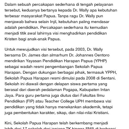
Dalam sebuah percakapan sederhana di tengah pelayanan
tersebut, keduanya bertanya kepada Dr. Wally apa kebutuhan
terbesar masyarakat Papua. Tanpa ragu Dr. Wally pun
menjawab bahwa selain Injil, kebutuhan paling mendasar
adalah pendidikan. Percakapan sederhana itu kemudian
menjadi titik awal lahirnya visi menghadirkan pendidikan
Kristen bagi anak-anak Papua.
Untuk mewujudkan visi tersebut, pada 2003, Dr. Wally
bersama Dr. James dan almarhum Dr. Johannes Oentoro
mendirikan Yayasan Pendidikan Harapan Papua (YPHP)
sebagai wadah resmi pengembangan Sekolah Papua
Harapan. Dengan dukungan berbagai pihak, termasuk YPPH,
Sekolah Papua Harapan resmi dimulai pada 2008 di Sentani.
Sekolah ini diawali dengan delapan siswa pertama yang
berasal dari daerah pedalaman Pogapa, Kabupaten Intan
Jaya. Para guru pertama juga diutus dari Fakultas Ilmu
Pendidikan (FIP) atau Teacher College UPH membawa visi
pendidikan yang tidak hanya menekankan akademik, tetapi
juga pembentukan karakter, sikap, dan nilai-nilai Kristiani.
Kini, Sekolah Papua Harapan telah berkembang menjadi
lebih dari 17 sekolah dari jenjang TK hingga SMA di berbagai