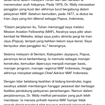
menemukan arah hidupnya. Pada 1976, Dr. Wally merasakan
panggilan yang kuat dan akhirnya turut bergabung dalam
pelayanan MAF. Setahun kemudian, pada 1977, ia diutus ke
Irian Jaya yang kini dikenal sebagai Papua, Indonesia.
“Dalam perjalanan itu, Tuhan memanggil saya melalui
Mission Aviation Fellowship (MAF). Awalnya saya pikir akan
kembali ke Meksiko, tetapi saya justru diminta pergi ke Irian
Jaya (Papua), tempat yang bahkan belum saya kenal. Saya
bersyukur atas panggilan itu,” kenangnya.
Selama melayani di Sentani, Kabupaten Jayapura, Papua,
perannya terus berkembang. Ia memulai sebagai manajer
konstruksi, kemudian dipercaya menjadi manajer basis,
manajer program, manajer regional MAF Indonesia, hingga
akhirnya menjabat sebagai
Chief Advisor
MAF Indonesia.
Dengan latar belakang keahlian di bidang konstruksi, tugas
awalnya adalah membangun hanggar pesawat dan berbagai
fasilitas pendukung pelayanan penerbangan. Namun dalam
perjalanannya, Dr. Wally melihat persoalan yang jauh lebih
mendasar. Ia merasa prihatin karena MAF hampir tidak
pernah dapat merekrut pilot maupun mekanik pesawat dari