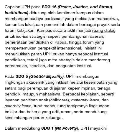
SDG 16
(Peace, Justice, and Strong
Capaian UPH pada
Institutions)
didukung oleh komitmen kampus dalam
membangun budaya partisipatif yang melibatkan mahasiswa,
komunitas lokal, dan pemerintah dalam berbagai proyek serta
forum kebijakan. Kampus secara aktif menjadi
ruang dialog
untuk isu-isu strategis
, seperti
pembangunan daerah
,
pemerataan pendidikan di Papua
, hingga
forum yang
mempertemukan perspektif internasional.
Inisiatif ini
menunjukkan peran UPH bukan hanya sebagai institusi
pendidikan, tetapi juga mitra strategis dalam mendorong
perdamaian, keadilan, dan penguatan institusi.
SDG 5
(Gender Equality),
Pada
UPH membangun
lingkungan akademik yang inklusif melalui kesempatan yang
setara bagi perempuan di jajaran kepemimpinan, tenaga
pendidik, maupun mahasiswa. Berbagai kebijakan, seperti
layanan penitipan anak (childcare),
maternity leave
, dan
paternity leave,
turut mendukung terciptanya lingkungan
belajar dan bekerja yang adil, aman, serta mendukung
keseimbangan peran keluarga.
SDG 1 (No Poverty
Dalam mendukung
), UPH meyakini