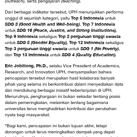
(outreach),
serta pengajaran
(teaching).
Dari berbagai indikator tersebut, UPH menunjukkan performa
Top 5
Indonesia
unggul di sejumlah kategori, yaitu
untuk
SDG 3 (Good Health and Well-being)
Top 7 Indonesia
,
SDG 16 (Peace, Justice, and Strong Institutions),
untuk
Top 9
Indonesia
Top 2 perguruan tinggi swasta
sekaligus
SDG 5 (Gender Equality),
Top 12 Indonesia
untuk
sekaligus
Top 3 perguruan tinggi swasta
SDG 1 (No Poverty)
untuk
,
Top 13
Indonesia
SDG 4 (Quality Education).
dan
untuk
Eric Jobiliong, Ph.D.,
selaku Vice President of Academics,
Research, and Innovation UPH, menyampaikan bahwa
pencapaian tersebut merupakan hasil kolaborasi banyak
pihak yang selama ini berkontribusi dalam menyediakan data
dan mendukung berbagai inisiatif keberlanjutan di UPH.
Menurutnya, penghargaan ini bukan sekadar tentang posisi
dalam pemeringkatan, melainkan tentang bagaimana
universitas terus menghadirkan kontribusi dan perubahan
nyata bagi masyarakat.
“Bagi kami, pencapaian ini bukan tujuan akhir, tetapi
dorongan untuk terus meningkatkan dampak yang dapat