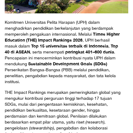
Komitmen Universitas Pelita Harapan (UPH) dalam
menghadirkan pendidikan berkelanjutan yang berdampak
Times Higher
memperoleh pengakuan internasional. Melalui
Education (THE) Impact Rankings 2026
, UPH berhasil
Top 15 universitas terbaik di Indonesia
Top
masuk dalam
,
40 di ASEAN
peringkat 401–600 dunia
, serta menempati
.
Pencapaian ini mencerminkan kontribusi nyata UPH dalam
Sustainable Development Goals (SDGs)
mendukung
Perserikatan Bangsa-Bangsa (PBB) melalui pendidikan,
penelitian, pengabdian kepada masyarakat, dan tata kelola
institusi.
THE Impact Rankings merupakan pemeringkatan global yang
mengukur kontribusi perguruan tinggi terhadap 17 tujuan
SDGs, mulai dari pengentasan kemiskinan, kesehatan,
pendidikan berkualitas, kesetaraan gender, hingga
perdamaian dan kemitraan global. Penilaian dilakukan
berdasarkan empat pilar utama, yaitu riset
(research),
pengelolaan
(stewardship),
pengabdian dan kolaborasi