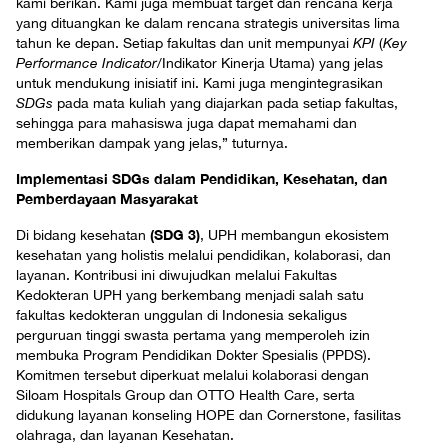
kami berikan. Kami juga membuat target dan rencana kerja
yang dituangkan ke dalam rencana strategis universitas lima
tahun ke depan. Setiap fakultas dan unit mempunyai
KPI
(
Key
Performance Indicator
/Indikator Kinerja Utama) yang jelas
untuk mendukung inisiatif ini. Kami juga mengintegrasikan
SDGs
pada mata kuliah yang diajarkan pada setiap fakultas,
sehingga para mahasiswa juga dapat memahami dan
memberikan dampak yang jelas,” tuturnya.
Implementasi SDGs dalam Pendidikan, Kesehatan, dan
Pemberdayaan Masyarakat
(SDG 3)
Di bidang kesehatan
, UPH membangun ekosistem
kesehatan yang holistis melalui pendidikan, kolaborasi, dan
layanan. Kontribusi ini diwujudkan melalui Fakultas
Kedokteran UPH yang berkembang menjadi salah satu
fakultas kedokteran unggulan di Indonesia sekaligus
perguruan tinggi swasta pertama yang memperoleh izin
membuka Program Pendidikan Dokter Spesialis (PPDS).
Komitmen tersebut diperkuat melalui kolaborasi dengan
Siloam Hospitals Group dan OTTO Health Care, serta
didukung layanan konseling HOPE dan Cornerstone, fasilitas
olahraga, dan layanan Kesehatan.