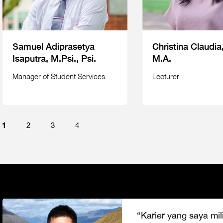
Samuel Adiprasetya
Christina Claudia
Isaputra, M.Psi., Psi.
M.A.
Manager of Student Services
Lecturer
1
2
3
4
“Karier yang saya mili