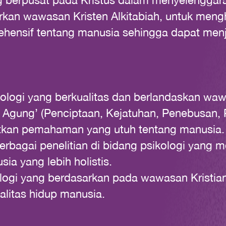
g berpusat pada Kristus dalam menyelenggar
arkan wawasan Kristen Alkitabiah, untuk meng
nsif tentang manusia sehingga dapat menj
ologi yang berkualitas dan berlandaskan waw
h Agung’ (Penciptaan, Kejatuhan, Penebusan
tkan pemahaman yang utuh tentang manusia.
agai penelitian di bidang psikologi yang 
a yang lebih holistis.
logi yang berdasarkan pada wawasan Kristia
litas hidup manusia.