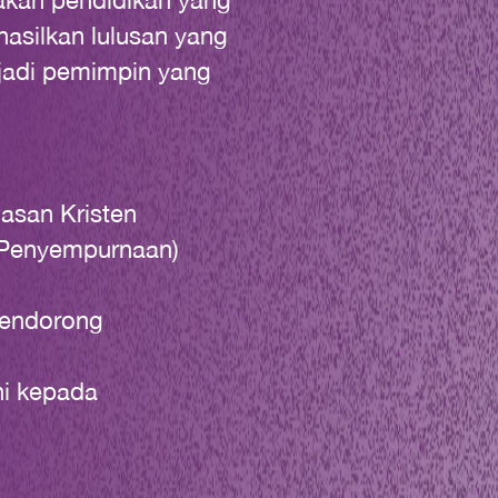
akan pendidikan yang
hasilkan lulusan yang
adi pemimpin yang
asan Kristen
, Penyempurnaan)
mendorong
ni kepada