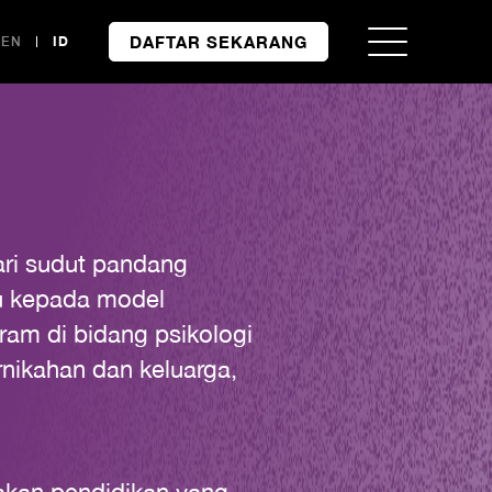
DAFTAR SEKARANG
EN
ID
ari sudut pandang
ju kepada model
am di bidang psikologi
rnikahan dan keluarga,