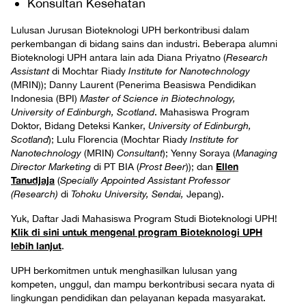
Konsultan Kesehatan
Lulusan Jurusan Bioteknologi UPH berkontribusi dalam
perkembangan di bidang sains dan industri. Beberapa alumni
Bioteknologi UPH antara lain ada Diana Priyatno (
Research
Assistant
di Mochtar Riady
Institute for Nanotechnology
(MRIN)); Danny Laurent (Penerima Beasiswa Pendidikan
Indonesia (BPI)
Master of Science in Biotechnology,
University of Edinburgh, Scotland
. Mahasiswa Program
Doktor, Bidang Deteksi Kanker,
University of Edinburgh,
Scotland
); Lulu Florencia (Mochtar Riady
Institute for
Nanotechnology
(MRIN)
Consultant
); Yenny Soraya (
Managing
Ellen
Director Marketing
di PT BIA (
Prost Beer
)); dan
Tanudjaja
(
Specially Appointed Assistant Professor
(Research)
di
Tohoku University, Sendai,
Jepang).
Yuk, Daftar Jadi Mahasiswa Program Studi Bioteknologi UPH!
Klik di sini untuk mengenal program Bioteknologi UPH
lebih lanjut
.
UPH berkomitmen untuk menghasilkan lulusan yang
kompeten, unggul, dan mampu berkontribusi secara nyata di
lingkungan pendidikan dan pelayanan kepada masyarakat.